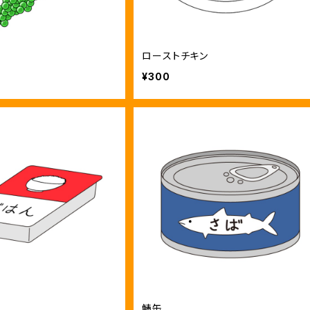
ローストチキン
¥300
鯖缶