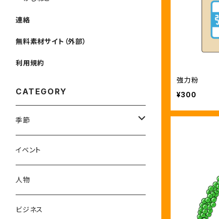
連絡
無料素材サイト（外部）
利用規約
強力粉
CATEGORY
¥300
季節
1-3月
イベント
4-6月
人物
7-9月
ビジネス