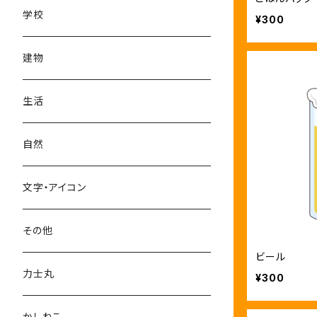
学校
¥300
建物
生活
自然
文字・アイコン
その他
ビール
力士丸
¥300
かしねこ