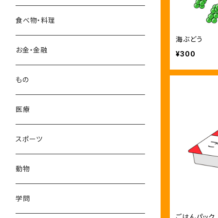
10-12月
食べ物・料理
海ぶどう
お金・金融
¥300
もの
医療
スポーツ
動物
学問
ごはんパック