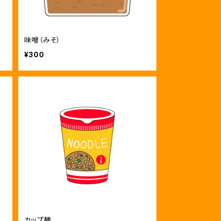
味噌（みそ）
¥300
カップ麺