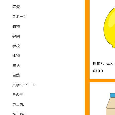
医療
スポーツ
動物
学問
学校
建物
檸檬（レモン）
生活
¥300
自然
文字・アイコン
その他
力士丸
かしねこ