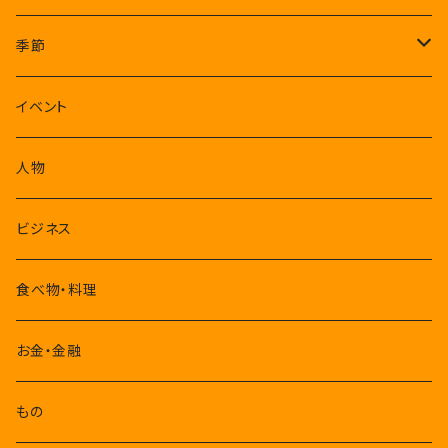
季節
1-3月
イベント
4-6月
人物
7-9月
ビジネス
10-12月
食べ物・料理
お金・金融
もの