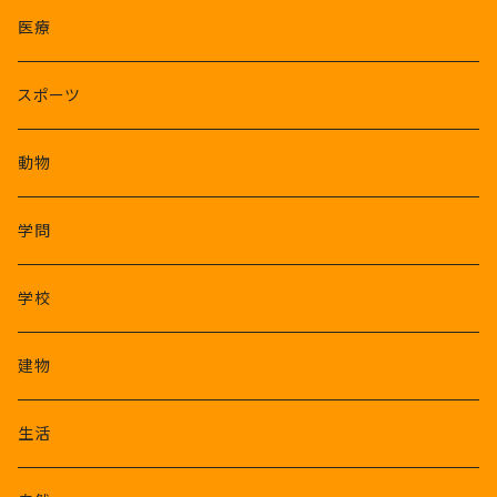
医療
スポーツ
動物
学問
学校
建物
生活