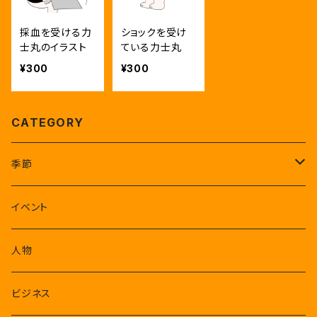
採血を受ける力
ショックを受け
士丸のイラスト
ている力士丸
¥300
¥300
CATEGORY
季節
1-3月
イベント
4-6月
人物
7-9月
ビジネス