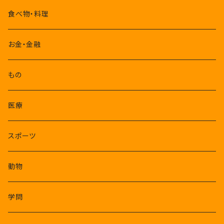
10-12月
食べ物・料理
お金・金融
もの
医療
スポーツ
動物
学問