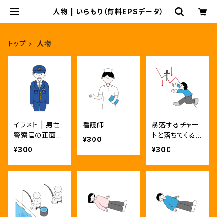
人物 | いらもり（有料EPSデータ）
トップ
人物
イラスト | 男性
看護師
暴落するチャー
警察官の正面全
トと落ちてくるナ
¥300
身ポーズ3種 |
イフを掴もうと
¥300
¥300
カラー・モノク
する投資家
ロ・主線なし