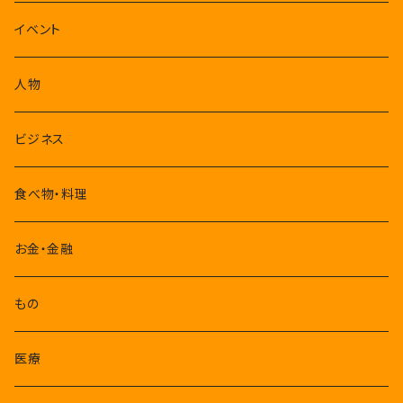
1-3月
イベント
4-6月
人物
7-9月
ビジネス
10-12月
食べ物・料理
お金・金融
もの
医療