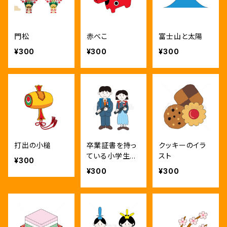
門松
赤べこ
富士山と太陽
¥300
¥300
¥300
打出の小槌
卒業証書を持っ
クッキーのイラ
ている小学生の
スト
¥300
男女のイラスト
¥300
¥300