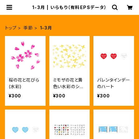
1-3月 | いらもり（有料EPSデータ）
トップ
季節
1-3月
桜の花と花びら
ミモザの花と黄
バレンタインデー
(水彩)
色い水彩のシー
のハート
ムレスな背景素
¥300
¥300
¥300
材