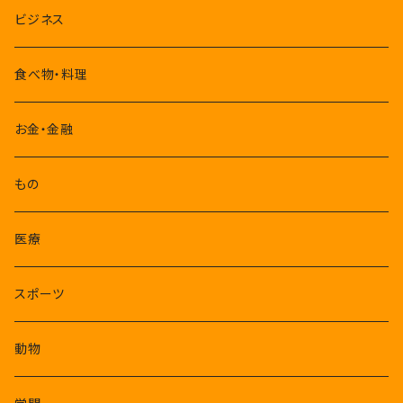
7-9月
ビジネス
10-12月
食べ物・料理
お金・金融
もの
医療
スポーツ
動物