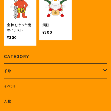
金棒を持った鬼
鏡餅
のイラスト
¥300
¥300
CATEGORY
季節
1-3月
イベント
4-6月
人物