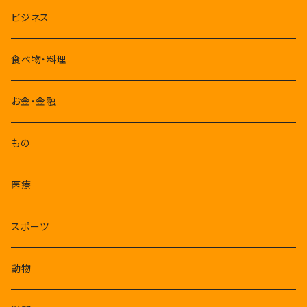
7-9月
ビジネス
10-12月
食べ物・料理
お金・金融
もの
医療
スポーツ
動物