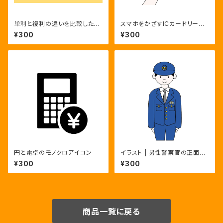
単利と複利の違いを比較した金
スマホをかざすICカードリーダ
融教育図解｜単利,複利,資産運
ー
¥300
¥300
用,金利,利息,資産形成
円と電卓のモノクロアイコン
イラスト | 男性警察官の正面全
身ポーズ3種 | カラー・モノク
¥300
¥300
ロ・主線なし
商品一覧に戻る