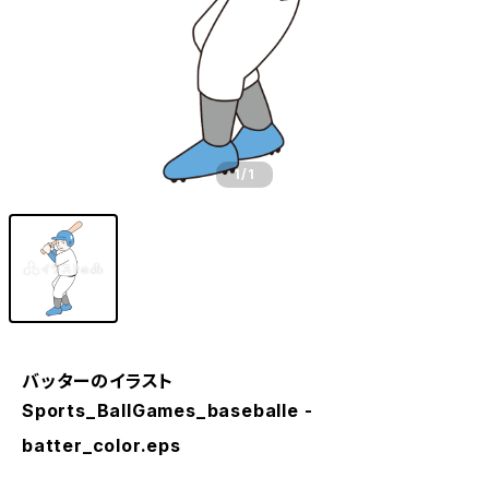
1
/1
バッターのイラスト
Sports_BallGames_baseballe -
batter_color.eps