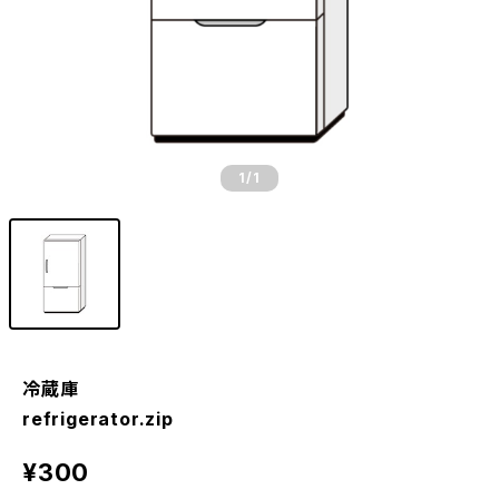
1
/1
冷蔵庫
refrigerator.zip
¥300