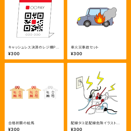
キャッシュレス決済のレジ横PO
車火災事故セット
P
¥300
¥300
合格祈願の絵馬
配線タコ足配線危険イラストシ
リーズ
¥300
¥300