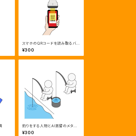
スマホのQRコードを読み取るバー
コードリーダー
¥300
済
釣りをする人物とAI蒸留のメタファ
ー
¥300