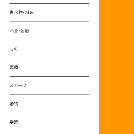
10-12月
食べ物・料理
お金・金融
もの
医療
スポーツ
動物
学問