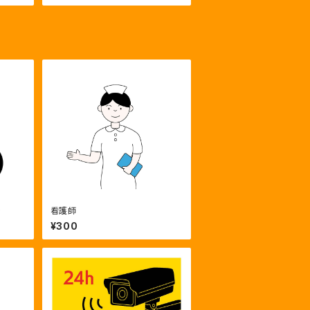
ン
看護師
¥300