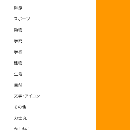
医療
スポーツ
動物
学問
学校
建物
生活
自然
文字・アイコン
その他
力士丸
かしねこ