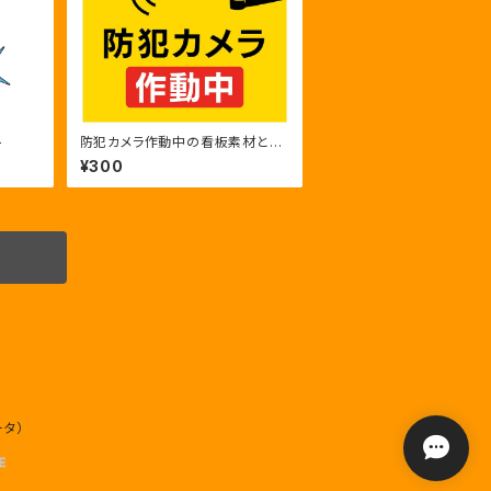
ト
防犯カメラ作動中の看板素材と24
時間監視のカラー・モノクロ
¥300
ータ）