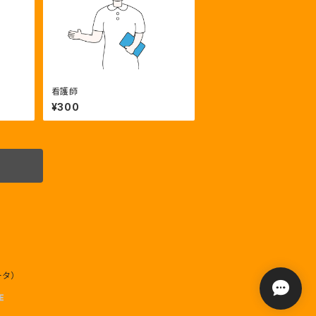
看護師
¥300
ータ）