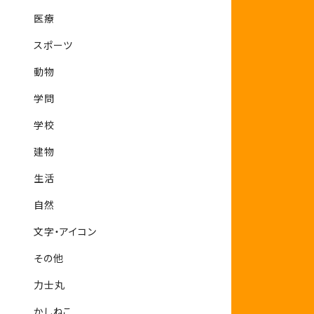
医療
スポーツ
動物
学問
学校
建物
生活
自然
文字・アイコン
その他
力士丸
かしねこ