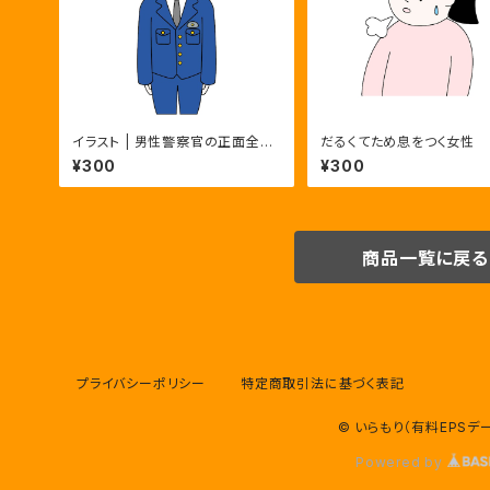
イラスト | 男性警察官の正面全身
だるくてため息をつく女性
ポーズ3種 | カラー・モノクロ・主
¥300
¥300
線なし
商品一覧に戻る
プライバシーポリシー
特定商取引法に基づく表記
© いらもり（有料EPSデ
Powered by