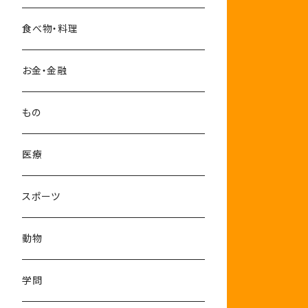
10-12月
食べ物・料理
お金・金融
もの
医療
スポーツ
動物
学問