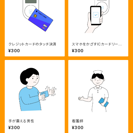
クレジットカードのタッチ決済
スマホをかざすICカードリーダ
ー
¥300
¥300
手が震える男性
看護師
¥300
¥300