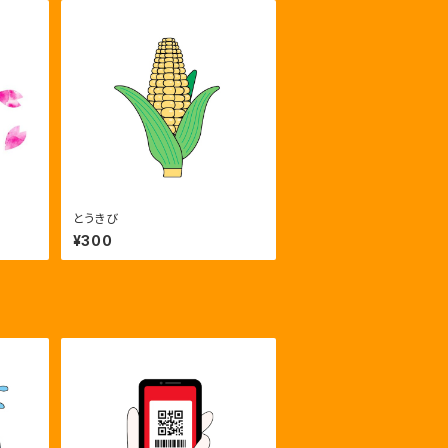
とうきび
¥300