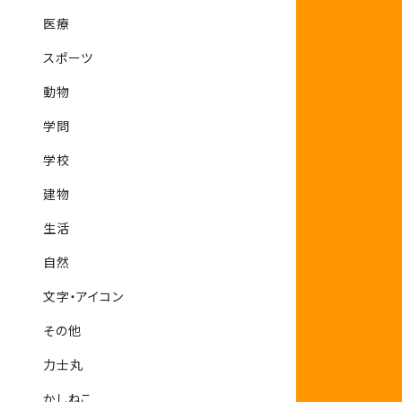
医療
スポーツ
動物
学問
学校
建物
生活
自然
文字・アイコン
その他
力士丸
かしねこ