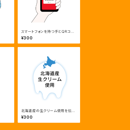
スマートフォンを持つ手とQRコー
ド決済
¥300
北海道産の生クリーム使用を伝え
る滴るクリームと地図のロゴ
¥300