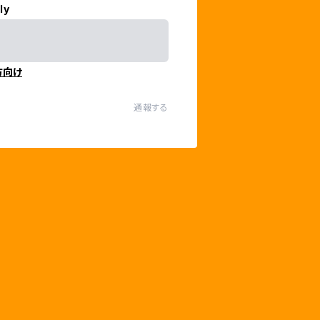
ly
方向け
通報する