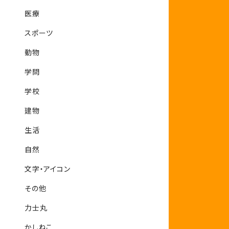
医療
スポーツ
動物
学問
学校
建物
生活
自然
文字・アイコン
その他
力士丸
かしねこ