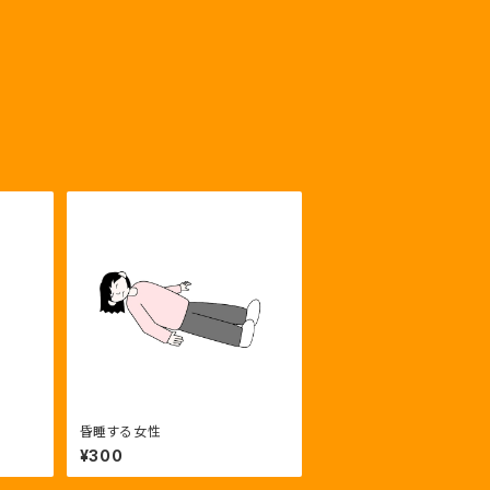
昏睡する女性
¥300