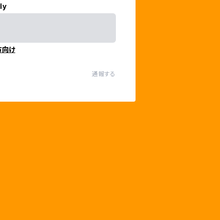
ly
方向け
通報する