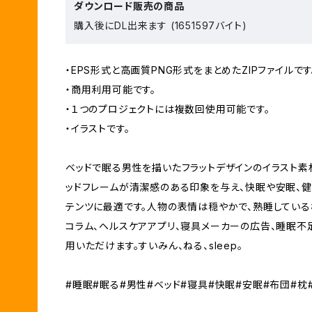
ダウンロード販売の商品
購入後にDL出来ます (1651597バイト)
・EPS形式と高画質PNG形式をまとめたZIPファイルです
・商用利用可能です。
・１つのプロジェクトには複数回使用可能です。
・イラストです。
ベッドで眠る男性を描いたフラットデザインのイラスト素
ッドフレームが清潔感のある印象を与え、快眠や安眠、
テンツに最適です。人物の表情は穏やかで、熟睡している
コラム、ヘルスケアアプリ、寝具メーカーの広告、睡眠不
用いただけます。すいみん、ねる、sleep。
#睡眠#眠る#男性#ベッド#寝具#快眠#安眠#布団#枕