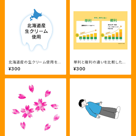
北海道産の生クリーム使用を伝
単利と複利の違いを比較した金
える滴るクリームと地図のロゴ
融教育図解｜単利,複利,資産運
¥300
¥300
用,金利,利息,資産形成