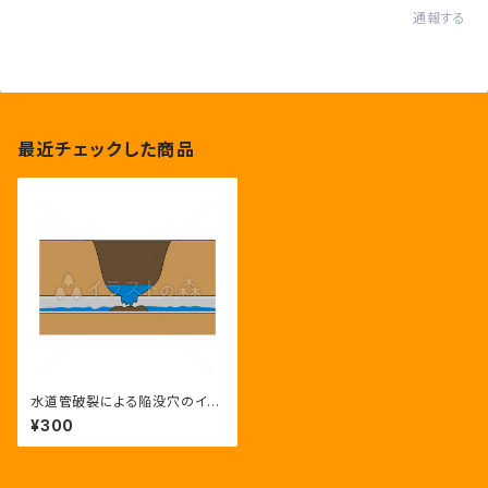
通報する
最近チェックした商品
水道管破裂による陥没穴のイラ
スト
¥300